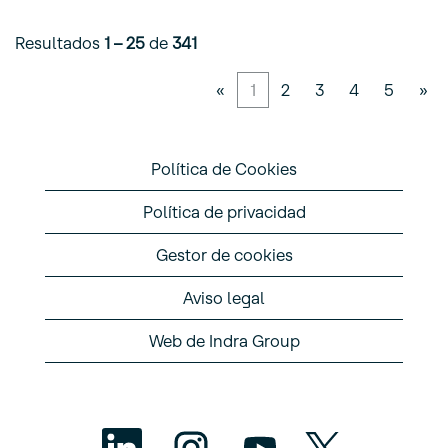
Resultados
1 – 25
de
341
«
1
2
3
4
5
»
Política de Cookies
Política de privacidad
Gestor de cookies
Aviso legal
Web de Indra Group
S
S
S
S
e
e
e