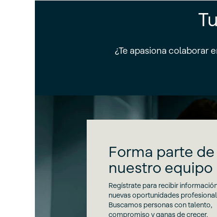
Tu
¿Te apasiona colaborar e
Forma parte de
nuestro equipo
Regístrate para recibir informació
nuevas oportunidades profesional
Buscamos personas con talento,
compromiso y ganas de crecer.