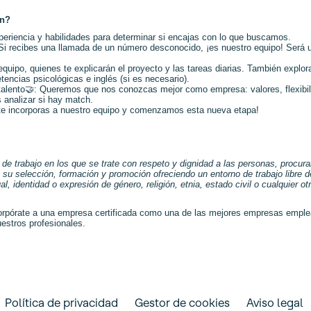
ón?
eriencia y habilidades para determinar si encajas con lo que buscamos.
 Si recibes una llamada de un número desconocido, ¡es nuestro equipo! Será 
 equipo, quienes te explicarán el proyecto y las tareas diarias. También exp
encias psicológicas e inglés (si es necesario).
talento
🤝
: Queremos que nos conozcas mejor como empresa: valores, flexibilid
 analizar si hay match.
 ¡te incorporas a nuestro equipo y comenzamos esta nueva etapa!
trabajo en los que se trate con respeto y dignidad a las personas, procurando
 su selección, formación y promoción ofreciendo un entorno de trabajo libre d
, identidad o expresión de género, religión, etnia, estado civil o cualquier ot
pórate a una empresa certificada como una de las mejores empresas emplea
estros profesionales.
Política de privacidad
Gestor de cookies
Aviso legal