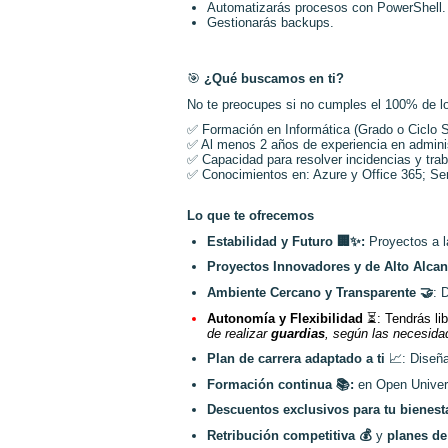
Automatizarás procesos con PowerShell.
Gestionarás backups.
🎯
¿Qué buscamos en ti?
No te preocupes si no cumples el 100% de l
✅
Formación en Informática (Grado o Ciclo S
✅
Al menos 2 años de experiencia en admini
✅
Capacidad para resolver incidencias y trab
✅
Conocimientos en: Azure y Office 365; Ser
Lo que te ofrecemos
Estabilidad y Futuro
🏢✨
:
Proyectos a l
Proyectos Innovadores y de Alto Alca
Ambiente Cercano y Transparente
🤝
: 
Autonomía y Flexibilidad
⏳
: Tendrás li
de realizar
guardias
, según las necesida
Plan de carrera adaptado a ti
📈
: Diseña
Formación continua
📚
:
en Open Univers
Descuentos exclusivos para tu bienest
Retribución competitiva
💰
y
planes de