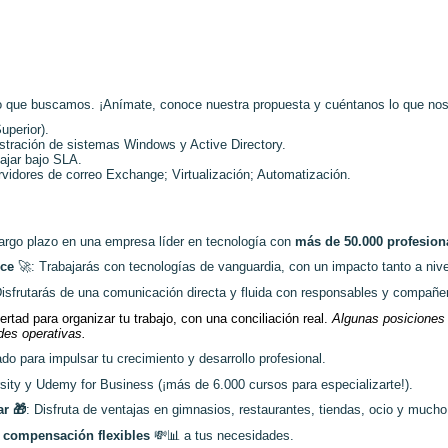
o que buscamos. ¡Anímate, conoce nuestra propuesta y cuéntanos lo que no
uperior).
stración de sistemas Windows y Active Directory.
ajar bajo SLA.
vidores de correo Exchange; Virtualización; Automatización.
argo plazo en una empresa líder en tecnología con
más de 50.000 profesion
nce
🚀
: Trabajarás con tecnologías de vanguardia, con un impacto tanto a nive
Disfrutarás de una comunicación directa y fluida con responsables y compañer
bertad para organizar tu trabajo, con una conciliación real.
Algunas posiciones 
des operativas.
do para impulsar tu crecimiento y desarrollo profesional.
ity y Udemy for Business (¡más de 6.000 cursos para especializarte!).
ar
🎁
: Disfruta de ventajas en gimnasios, restaurantes, tiendas, ocio y much
 compensación flexibles
💸📊
a tus necesidades.