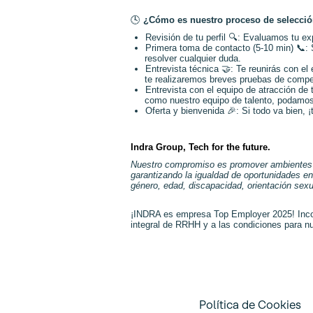
🕓
¿Cómo es nuestro proceso de selecci
Revisión de tu perfil
🔍
: Evaluamos tu exp
Primera toma de contacto (5-10 min)
📞
:
resolver cualquier duda.
Entrevista técnica
🤝
: Te reunirás con el
te realizaremos breves pruebas de compet
Entrevista con el equipo de atracción de 
como nuestro equipo de talento, podamos
Oferta y bienvenida
🎉
: Si todo va bien,
Indra Group, Tech for the future.
Nuestro compromiso es promover ambientes de 
garantizando la igualdad de oportunidades en
género, edad, discapacidad, orientación sexual
¡INDRA es empresa Top Employer 2025! Incor
integral de RRHH y a las condiciones para nu
Política de Cookies