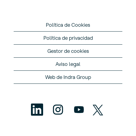
Política de Cookies
Política de privacidad
Gestor de cookies
Aviso legal
Web de Indra Group
S
S
S
S
e
e
e
e
a
a
a
a
b
b
b
b
r
r
r
r
e
e
e
e
e
e
e